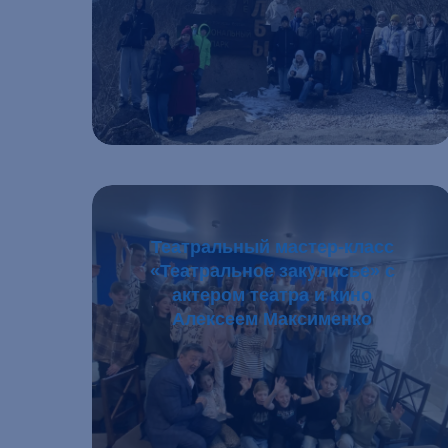
Подробнее
Театральный мастер-класс
«Театральное закулисье» с
актером театра и кино
Алексеем Максименко