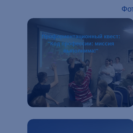
Фо
Профориентационный квест:
"Код профессии: миссия
выполнима!"
Подробнее