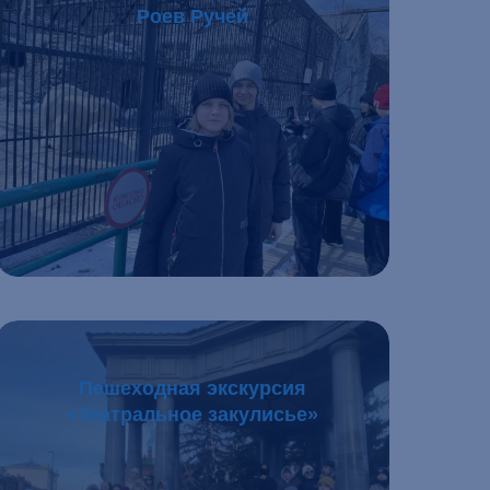
Роев Ручей
Подробнее
Пешеходная экскурсия
«Театральное закулисье»