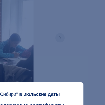
 Сибири"
в июльские даты