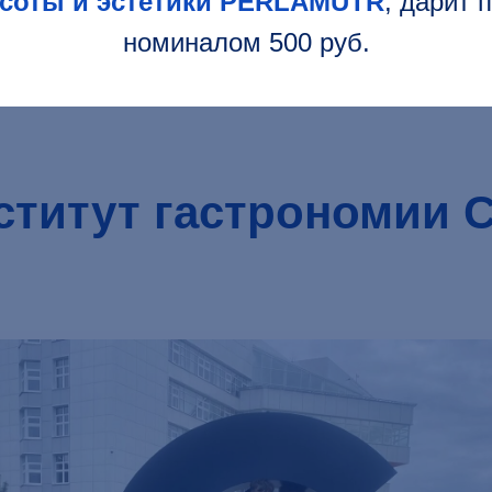
асоты и эстетики PERLAMUTR
, дарит
номиналом 500 руб.
ститут гастрономии 