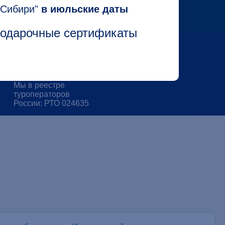
 Сибири"
в июльские даты
 подарочные сертификаты
Контакты
Политика
конфиденциальности
Мы в реестре
туроператоров
России: РТО 024635