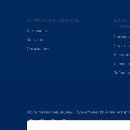
ОТКРЫТАЯ СИБИРЬ
БАЗА
"ПИК
Домашняя
Прожив
Контакты
Палаточ
О компании
Беседки
Дневное
Заброни
©Все права защищены. Туристический оператор 