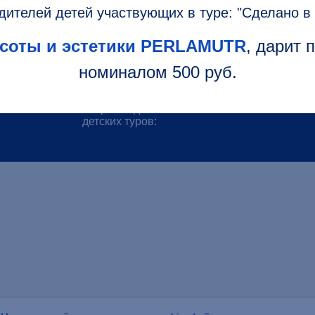
ителей детей участвующих в туре: "Сделано в
асоты и эстетики PERLAMUTR
, дарит
ый семейный
Телефон горячей
8-800-222-7217
номиналом 500 руб.
линии:
аа
ля детей
Телефон
+7 (391) 202-97-10
сопровождения
детских туров: