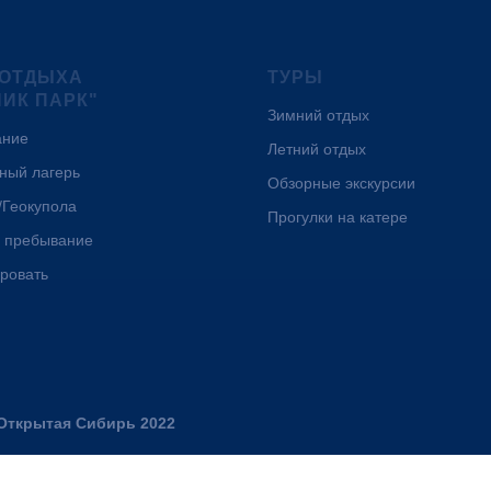
 ОТДЫХА
ТУРЫ
НИК ПАРК"
Зимний отдых
ание
Летний отдых
ный лагерь
Обзорные экскурсии
/Геокупола
Прогулки на катере
 пребывание
ровать
Открытая Сибирь 2022